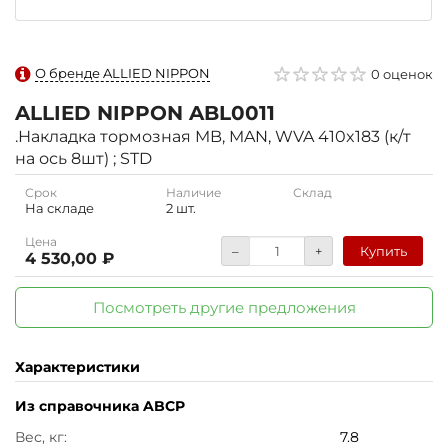
О бренде ALLIED NIPPON
0 оценок
ALLIED NIPPON
ABL0011
.Накладка тормозная MB, MAN, WVA 410x183 (к/т
на ось 8шт) ; STD
Срок
Наличие
Склад
На складе
2 шт.
Цена
–
+
Купить
4 530,00 ₽
Посмотреть другие предложения
Характеристики
Из справочника ABCP
Вес, кг:
7.8