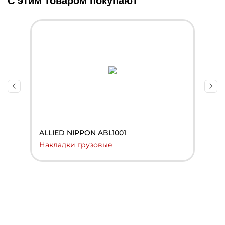
С этим товаром покупают
ALLIED NIPPON ABL1001
A
Накладки грузовые
Н