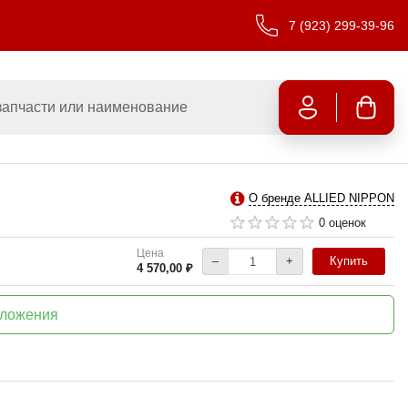
7 (923) 299-39-96
О бренде ALLIED NIPPON
0 оценок
Цена
–
+
Купить
4 570,00 ₽
дложения