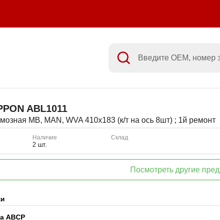
IPPON
ABL1011
мозная MB, MAN, WVA 410x183 (к/т на ось 8шт) ; 1й ремонт
Наличие
Склад
2 шт.
Посмотреть другие пре
ки
ка ABCP