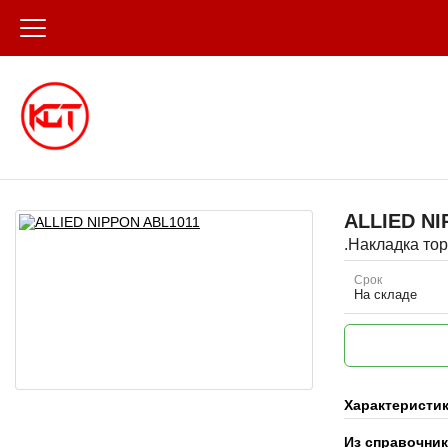
ALLIED N
.Накладка тор
Срок
На складе
Характеристи
Из справочни