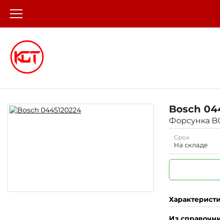
Bosch
04
Форсунка B
Срок
На складе
Характерист
Из справочн