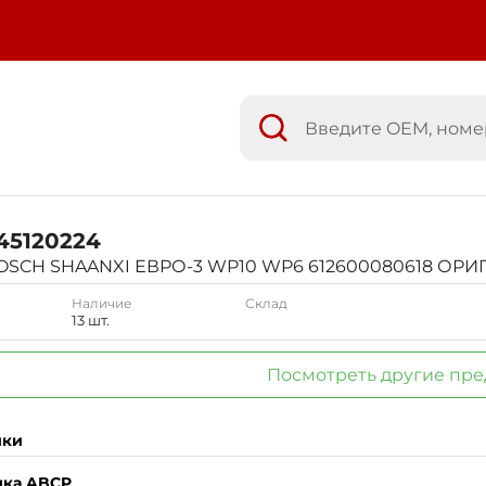
45120224
OSCH SHAANXI ЕВРО-3 WP10 WP6 612600080618 ОР
Наличие
Склад
13 шт.
Посмотреть другие пр
ики
ика ABCP