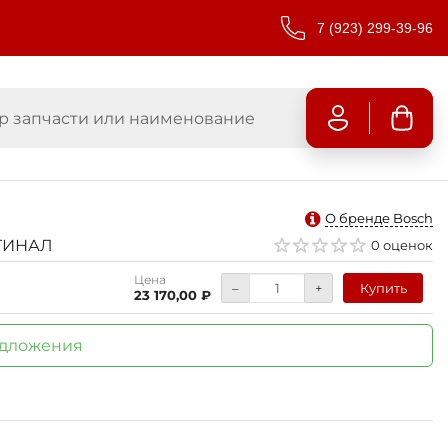
7 (923) 299-39-96
О бренде Bosch
ИГИНАЛ
0 оценок
Цена
–
+
Купить
23 170,00 ₽
едложения