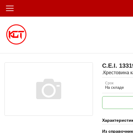
C.E.I.
1331
.Крестовина к
Срок
На складе
Характеристи
Из справочни