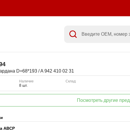
94
ардана D=68*193 / A 942 410 02 31
Наличие
Склад
8 шт.
Посмотреть другие пре
ки
ка ABCP