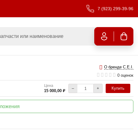
7 (923) 299-39-96
О бренде C.E.I.
0 оценок
Цена
–
+
Купить
15 000,00 ₽
дложения