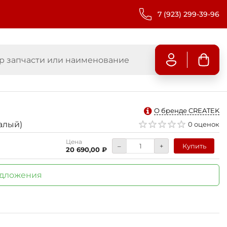
7 (923) 299-39-96
О бренде CREATEK
алый)
0 оценок
Цена
–
+
Купить
20 690,00 ₽
едложения